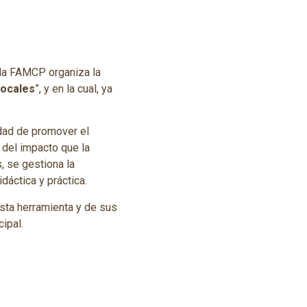
 la FAMCP organiza la
 locales
”, y en la cual, ya
dad de promover el
 del impacto que la
s, se gestiona la
áctica y práctica.
esta herramienta y de sus
ipal.