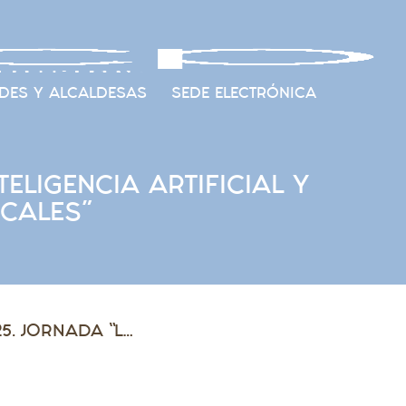
DES Y ALCALDESAS
SEDE ELECTRÓNICA
ELIGENCIA ARTIFICIAL Y
OCALES”
RECORDATORIO – CIRCULAR 50/2025. JORNADA “LA INTELIGENCIA ARTIFICIAL Y SU APLICACIÓN EN LAS ENTIDADES LOCALES”