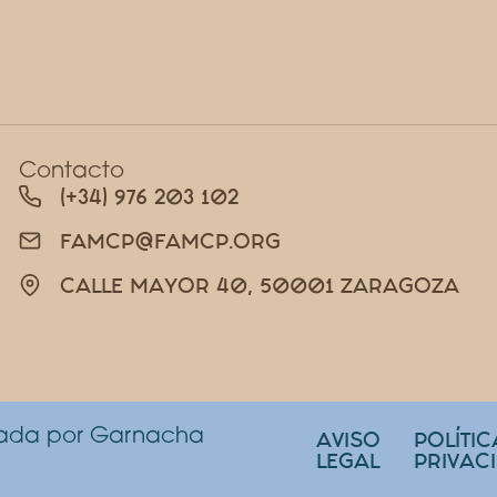
Contacto
(+34) 976 203 102
FAMCP@FAMCP.ORG
CALLE MAYOR 40, 50001 ZARAGOZA
lada por Garnacha
AVISO
POLÍTIC
LEGAL
PRIVAC