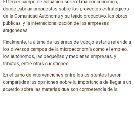
El tercer campo de actuación sería el macroeconómico,
donde cabrían propuestas sobre los proyectos estratégicos
de la Comunidad Autónoma y su tejido productivo, las obras
públicas, y la internacionalización de las empresas
aragonesas.
Finalmente, la última de las áreas de trabajo estaría referida a
los diversos campos de la microeconomía como el empleo,
los autónomos, las pequeñas y medianas empresas, y
tributos, entre otras cuestiones.
En el turno de intervenciones entre los asistentes fueron
compartidas las opiniones sobre la importancia de llegar a un
acuerdo sobre las materias que son competencia de la
Comunidad Autónoma, en la flexibilidad de la metodología de
trabajo y en la importancia de caminar hacia la senda de la
actividad normal a través de un mensaje de unidad que
perciba nítidamente la sociedad aragonesa, así como la
necesidad imperiosa de aportaciones para concretarlas en
tareas ejecutivas ágiles que lleguen al conjunto de la