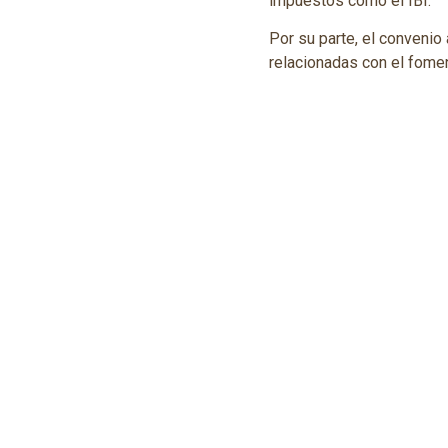
impuestos como el IBI.
Por su parte, el convenio
relacionadas con el foment
a la innovación local y el