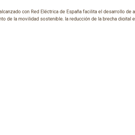
 alcanzado con Red Eléctrica de España facilita el desarrollo de 
o de la movilidad sostenible, la reducción de la brecha digital e
 impulso a la difusión del nuevo modelo de transición energética.