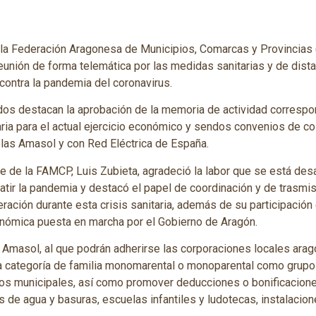
 la Federación Aragonesa de Municipios, Comarcas y Provincia
unión de forma telemática por las medidas sanitarias y de dist
 contra la pandemia del coronavirus.
dos destacan la aprobación de la memoria de actividad correspon
ia para el actual ejercicio económico y sendos convenios de co
as Amasol y con Red Eléctrica de España.
nte de la FAMCP, Luis Zubieta, agradeció la labor que se está de
tir la pandemia y destacó el papel de coordinación y de trasmi
ción durante esta crisis sanitaria, además de su participación 
onómica puesta en marcha por el Gobierno de Aragón.
 Amasol, al que podrán adherirse las corporaciones locales ara
la categoría de familia monomarental o monoparental como grupo
ios municipales, así como promover deducciones o bonificaciones
s de agua y basuras, escuelas infantiles y ludotecas, instalacion