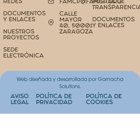
REDES
PORTAL DE
FAMCP@FAMCP.ORG
TRANSPARENCI
DOCUMENTOS
CALLE
Y ENLACES
DOCUMENTOS
MAYOR
Y ENLACES
40, 50001
NUESTROS
ZARAGOZA
PROYECTOS
SEDE
ELECTRÓNICA
Web diseñada y desarrollada por Garnacha
Solutions.
AVISO
POLÍTICA DE
POLÍTICA DE
LEGAL
PRIVACIDAD
COOKIES