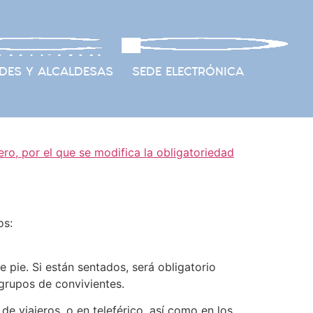
DES Y ALCALDESAS
SEDE ELECTRÓNICA
ro, por el que se modifica la obligatoriedad
os:
e pie. Si están sentados, será obligatorio
grupos de convivientes.
de viajeros, o en teleférico, así como en los