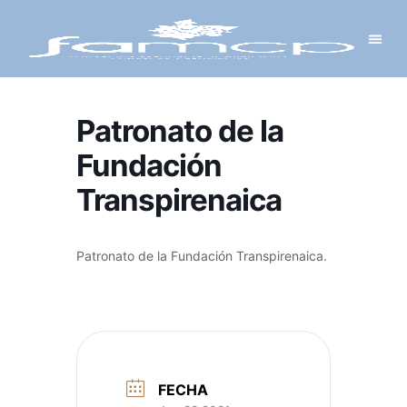
Y PROYECTOS
LECTRÓNICA
 Y REDES
 Y ALCALDESAS
Patronato de la
Fundación
Transpirenaica
Patronato de la Fundación Transpirenaica.
FECHA