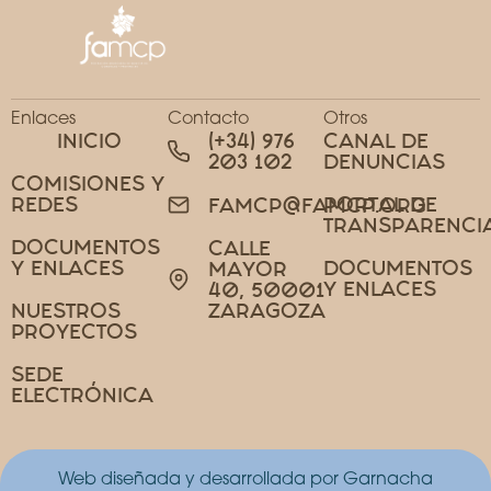
Enlaces
Contacto
Otros
INICIO
(+34) 976
CANAL DE
203 102
DENUNCIAS
COMISIONES Y
REDES
PORTAL DE
FAMCP@FAMCP.ORG
TRANSPARENCI
DOCUMENTOS
CALLE
Y ENLACES
DOCUMENTOS
MAYOR
Y ENLACES
40, 50001
NUESTROS
ZARAGOZA
PROYECTOS
SEDE
ELECTRÓNICA
Web diseñada y desarrollada por Garnacha