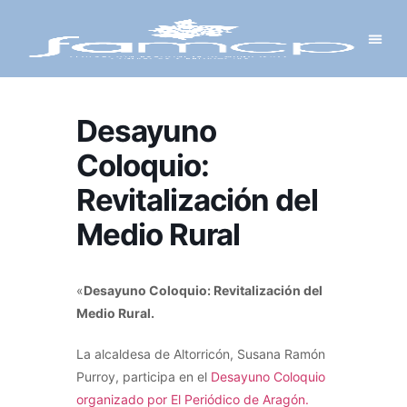
Y PROYECTOS
LECTRÓNICA
 Y REDES
 Y ALCALDESAS
Desayuno
Coloquio:
Revitalización del
Medio Rural
«
Desayuno Coloquio: Revitalización del
Medio Rural.
La alcaldesa de Altorricón, Susana Ramón
Purroy, participa en el
Desayuno Coloquio
organizado por El Periódico de Aragón.