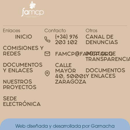
Enlaces
Contacto
Otros
INICIO
(+34) 976
CANAL DE
203 102
DENUNCIAS
COMISIONES Y
REDES
PORTAL DE
FAMCP@FAMCP.ORG
TRANSPARENCI
DOCUMENTOS
CALLE
Y ENLACES
DOCUMENTOS
MAYOR
Y ENLACES
40, 50001
NUESTROS
ZARAGOZA
PROYECTOS
SEDE
ELECTRÓNICA
Web diseñada y desarrollada por Garnacha