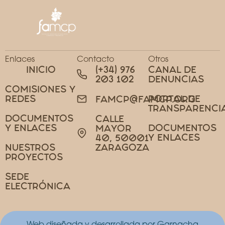
Enlaces
Contacto
Otros
INICIO
(+34) 976
CANAL DE
203 102
DENUNCIAS
COMISIONES Y
REDES
PORTAL DE
FAMCP@FAMCP.ORG
TRANSPARENCI
DOCUMENTOS
CALLE
Y ENLACES
DOCUMENTOS
MAYOR
Y ENLACES
40, 50001
NUESTROS
ZARAGOZA
PROYECTOS
SEDE
ELECTRÓNICA
Web diseñada y desarrollada por Garnacha