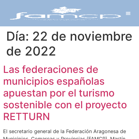
Y PROYECTOS
LECTRÓNICA
 Y REDES
 Y ALCALDESAS
Día:
22 de noviembre
de 2022
Las federaciones de
municipios españolas
apuestan por el turismo
sostenible con el proyecto
RETTURN
El secretario general de la Federación Aragonesa de
Municipios, Comarcas y Provincias (FAMCP), Martín