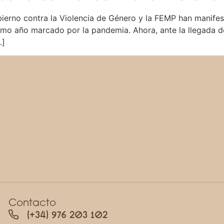
bierno contra la Violencia de Género y la FEMP han manife
imo año marcado por la pandemia. Ahora, ante la llegada del
…]
Contacto
(+34) 976 203 102