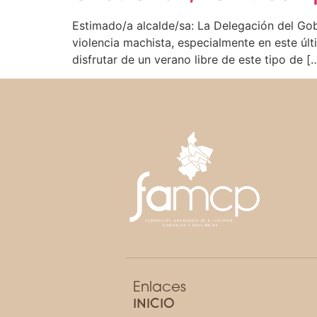
Estimado/a alcalde/sa: La Delegación del Go
violencia machista, especialmente en este últ
disfrutar de un verano libre de este tipo de [
Enlaces
INICIO